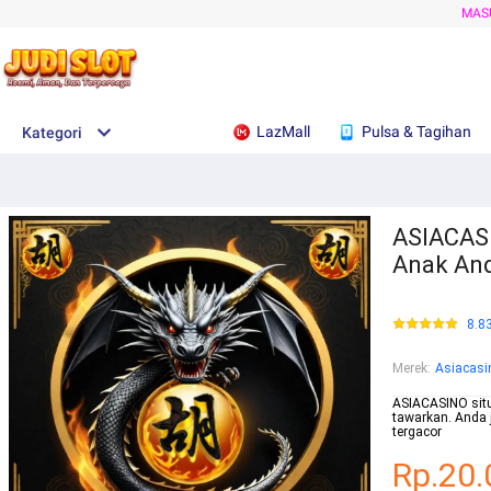
MAS
LazMall
Pulsa & Tagihan
Kategori
ASIACASI
Anak An
8.8
Merek
:
Asiacasi
ASIACASINO situ
tawarkan. Anda 
tergacor
Rp.20.